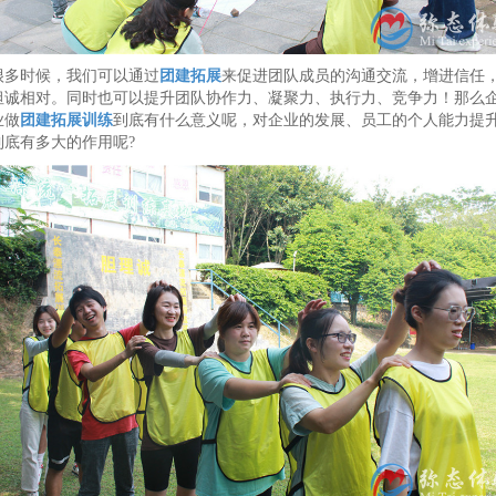
很多时候，我们可以通过
团建拓展
来促进团队成员的沟通交流，增进信任
坦诚相对。同时也可以提升团队协作力、凝聚力、执行力、竞争力！那么
业做
团建
拓展训练
到底有什么意义呢，对企业的发展、员工的个人能力提
到底有多大的作用呢?