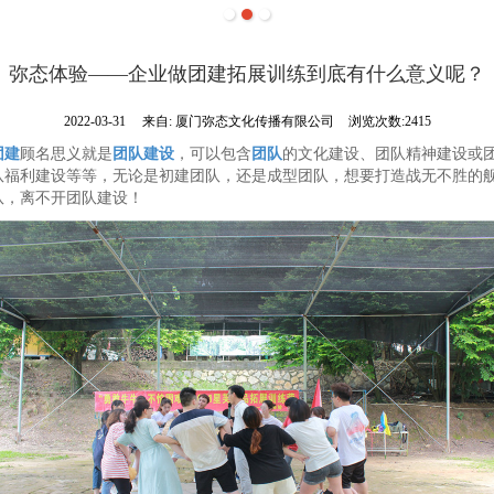
弥态体验——企业做团建拓展训练到底有什么意义呢？
2022-03-31
来自:
厦门弥态文化传播有限公司
浏览次数:2415
团建
顾名思义就是
团队建设
，可以包含
团队
的文化建设、团队精神建设或
队福利建设等等，无论是初建团队，还是成型团队，想要打造战无不胜的
队，离不开团队建设！