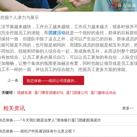
3.挖掘个人潜力与展示
生活节奏越来越快，工作分工越来越细，工作压力越来越大，很多时候并
能完全挖掘员工的潜能，而
团建活动
就是一个很好的途径，群体的目标跟
织保持一致，但团队中除了这点之外，还可以产生自己的目标。群体成员
技能可能是不同的，也可能是相同的，而团队成员的技能是相互补充的，
不同知识、技能和经验的人综合在一起，形成角色互补，从而达到整个团
的有效组合。让员工更多的展示自己，可以让员工更加的有自信，人际交
更加顺畅，让整个集体的氛围更加融洽有爱，同时也能让领导或是员工发
员工不一样的一面，评估员工的综合能力、挖掘员工更多方面的潜能。
上一条 ：
弥态体验——组织公司团建的意义
关键词：
团建拓展
厦门哪里团建好玩
厦门团建公司
厦门趣味运动会
相关资讯
更多>>
弥态体验——“今天我们都是追梦人”渤海银行厦门团建圆满成功
弥态体验——组织户外拓展训练有什么意义呢？