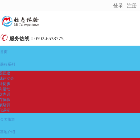
登录
注册
丨
很遗憾，因您的浏览器版本过低导致无法获得最佳浏览体验，推荐下载安装谷歌浏览器！
服务热线：
0592-6538775
首页
课程系列
题团建
味运动会
外徒步
向活动
盘内训
存体验
展培训
化课堂
会奖旅游
基地介绍