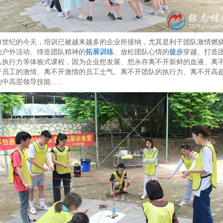
21世纪的今天，培训已被越来越多的企业所接纳，尤其是利于团队激情燃
的户外活动、缔造团队精神的
拓展训练
、放松团队心情的
徒步
穿越、打造
队执行力等体验式课程，因为企业想发展、想永存离不开新鲜的血液、离
开员工的激情、离不开激情的员工士气、离不开团队的执行力、离不开高
中高层领导技能......