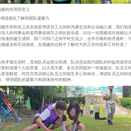
团建的作用和意义
1.增进彼此了解和团队凝聚力
团建作用和意义其实就是增进员工之间的沟通交流和企业融入感，我们知
新加入的同事会和老同事或领导之间比较生疏，往往一次团建或许就能让
家快速的建立感情，部门与部门之间平时交流少，合作不顺利有矛盾时，
以做破冰和互动游戏，在团建的过程中了解对方的工作内容和工作性质！
当有矛盾出现时，其他队员会想法协调。队员也会因为团队的利益而放弃
者暂时放缓个人的矛盾，以大局为重。多次共同面对一些难题后，队员之
会更加默契，同甘共苦还能让队员之间相互关心和体谅，增进队员之间的
情。增强团队的凝聚力和团体协作的精神。