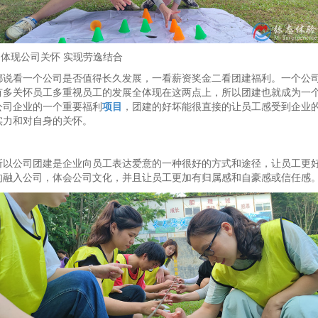
2.体现公司关怀 实现劳逸结合
都说看一个公司是否值得长久发展，一看薪资奖金二看团建福利。一个公
有多关怀员工多重视员工的发展全体现在这两点上，所以团建也就成为一
公司企业的一个重要福利
项目
，团建的好坏能很直接的让员工感受到企业
实力和对自身的关怀。
所以公司团建是企业向员工表达爱意的一种很好的方式和途径，让员工更
的融入公司，体会公司文化，并且让员工更加有归属感和自豪感或信任感