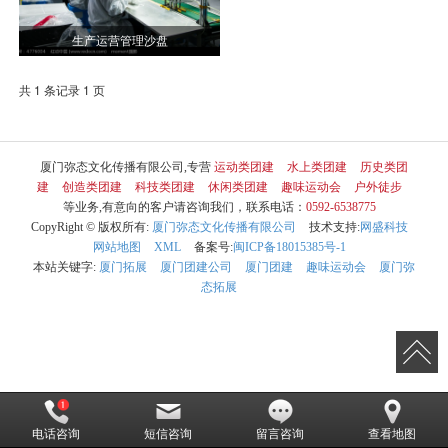
生产运营管理沙盘
共 1 条记录 1 页
厦门弥态文化传播有限公司,专营
运动类团建
水上类团建
历史类团
建
创造类团建
科技类团建
休闲类团建
趣味运动会
户外徒步
等业务,有意向的客户请咨询我们，联系电话：
0592-6538775
CopyRight © 版权所有:
厦门弥态文化传播有限公司
技术支持:
网盛科技
网站地图
XML
备案号:
闽ICP备18015385号-1
本站关键字:
厦门拓展
厦门团建公司
厦门团建
趣味运动会
厦门弥
态拓展
电话咨询
短信咨询
留言咨询
查看地图