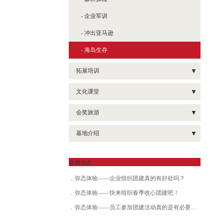
- 天竺山徒步
- 埭美古镇定向
- 全-面运营管理沙盘
- 企业军训
- 徒步类团建
- 项目管理与运营沙盘
- 冲出亚马逊
- 生产运营管理沙盘
- 海岛生存
- 《赢在起跑线》新人融入课程
拓展培训
- 基层执行力课程
- 罗马炮架
文化课堂
- 中层沟通力课程
- 疯狂市场
- 明德系列课堂《管理治要》
会奖旅游
- 沙漠掘金
- 领袖风采
- 明德系列课堂《财富大道》
- 会奖旅游
- 打破部门壁垒
基地介绍
- 漫漫人生路
- 明德系列课堂《智慧父母》
- 米诺斯
- 其他基地
- 红黑人生
新闻动态
- 口戈天下
- 厦门基地
- 七彩人生
弥态体验——企业组织团建真的有好处吗？
- 高层领导力课程
- 漳州基地
- 麻将江湖
弥态体验——快来组织春季收心团建吧！
- 泉州基地
- 盲人方阵
弥态体验——员工参加团建活动真的是有必要的吗？