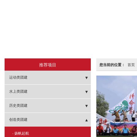
推荐项目
您当前的位置：
首页
运动类团建
- 棒球团建
水上类团建
- 健球团建
- 帆船出击
历史类团建
- 冰球团建
- 欢快皮艇
- 攻打虎牢关
创造类团建
- 飞盘团建
- 桨板体验
- 笑傲江湖
- 扬帆起航