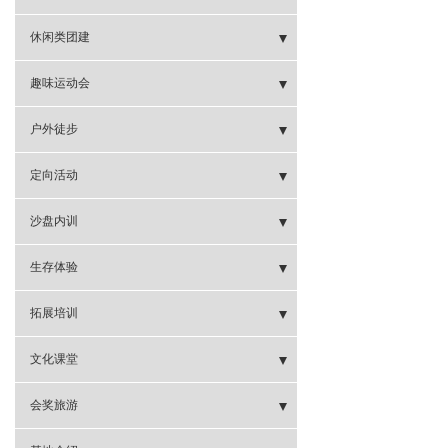
- 剧本团建
休闲类团建
- 玩霸江湖
- 密室逃脱
趣味运动会
- 新西游团建
- 别墅轰趴
- “童年时光”运动会
户外徒步
- 嗨翻办公室
- 蹦床运动
- 企业趣味运动
- 天柱山徒步
定向活动
- 极速追踪
- 剧本杀
- 社区趣味运动会
- 徽杭古道徒步
- 定向闯关
沙盘内训
- 国宝密令
- 真人CS野战
- 水上趣味运动会
- 定向闯关
- 鼓浪屿寻宝
- 峥嵘岁月
生存体验
- 亲子课堂
- 亲子家庭运动会
- 前格村徒步
- 城市定向
- 疯狂市场
- 野外生存
拓展培训
- 学校趣味运动会
- 安溪志闽徒步
- 古山重定向
- 模拟联合国
- 魔鬼训练
- 罗马炮架
文化课堂
- 十里蓝山徒步
- 彩虹跑
- 运筹帷幄
- 森林探险
- 疯狂市场
- 明德系列课堂《管理治要》
会奖旅游
- 天竺山徒步
- 埭美古镇定向
- 全-面运营管理沙盘
- 企业军训