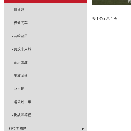
- 冰壶团建
- 扎筏泅渡
- 三国争霸
- 非洲鼓
共 1 条记录 1 页
- 攻防箭团建
- 极速飞车
- 共绘蓝图
- 共筑未来城
- 音乐团建
- 箱鼓团建
- 巨人捕手
- 超级过山车
- 挑战哥德堡
科技类团建