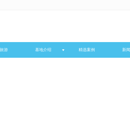
无法获得最佳浏览体验，推荐下载安装谷歌浏览器！
旅游
基地介绍
精选案例
新