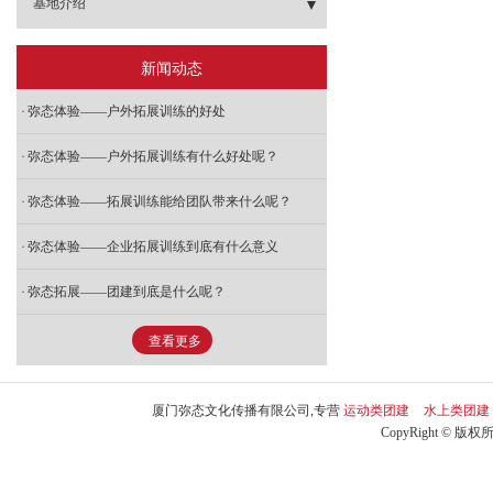
- 领袖风采
- 明德系列课堂《财富大道》
- 会奖旅游
基地介绍
- 徒步类团建
- 项目管理与运营沙盘
- 冲出亚马逊
- 漫漫人生路
- 明德系列课堂《智慧父母》
- 其他基地
新闻动态
- 生产运营管理沙盘
- 海岛生存
- 红黑人生
- 厦门基地
弥态体验——户外拓展训练的好处
- 《赢在起跑线》新人融入课程
- 七彩人生
- 漳州基地
弥态体验——户外拓展训练有什么好处呢？
- 基层执行力课程
- 麻将江湖
弥态体验——拓展训练能给团队带来什么呢？
- 泉州基地
- 中层沟通力课程
弥态体验——企业拓展训练到底有什么意义
- 盲人方阵
弥态拓展——团建到底是什么呢？
- 沙漠掘金
- 毕业墙
查看更多
- 打破部门壁垒
- 生死电网
- 米诺斯
- 勇闯魔王关
厦门弥态文化传播有限公司,专营
运动类团建
水上类团建
CopyRight © 版权
- 口戈天下