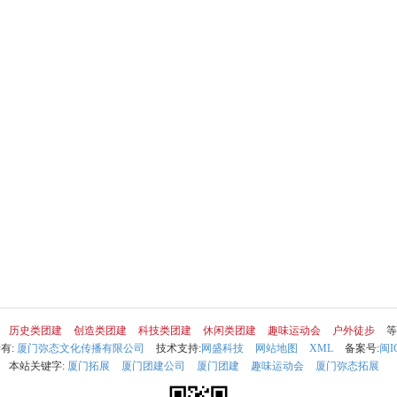
历史类团建
创造类团建
科技类团建
休闲类团建
趣味运动会
户外徒步
等
所有:
厦门弥态文化传播有限公司
技术支持:
网盛科技
网站地图
XML
备案号:
闽I
本站关键字:
厦门拓展
厦门团建公司
厦门团建
趣味运动会
厦门弥态拓展