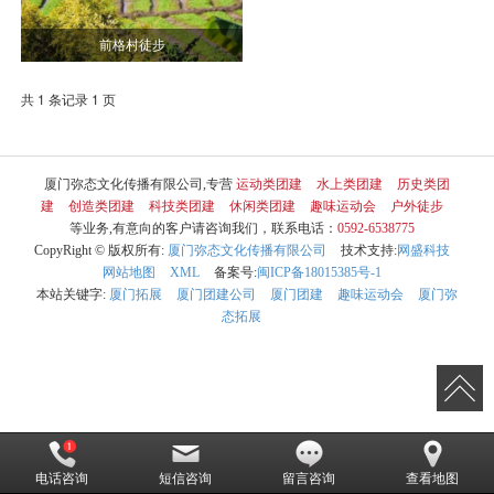
前格村徒步
共 1 条记录 1 页
厦门弥态文化传播有限公司,专营
运动类团建
水上类团建
历史类团
建
创造类团建
科技类团建
休闲类团建
趣味运动会
户外徒步
等业务,有意向的客户请咨询我们，联系电话：
0592-6538775
CopyRight © 版权所有:
厦门弥态文化传播有限公司
技术支持:
网盛科技
网站地图
XML
备案号:
闽ICP备18015385号-1
本站关键字:
厦门拓展
厦门团建公司
厦门团建
趣味运动会
厦门弥
态拓展
电话咨询
短信咨询
留言咨询
查看地图