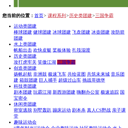
您当前的位置：
首页
>
课程系列
>
历史类团建
>
三国争霸
运动类团建
棒球团建
健球团建
冰球团建
飞盘团建
冰壶团建
攻防箭
团建
水上类团建
帆船出击
欢快皮艇
桨板体验
扎筏泅渡
历史类团建
攻打虎牢关
笑傲江湖
三国争霸
创造类团建
扬帆起航
非洲鼓
极速飞车
共绘蓝图
共筑未来城
音乐团
建
箱鼓团建
巨人捕手
超级过山车
挑战哥德堡
科技类团建
剧本团建
玩霸江湖
新西游团建
嗨翻办公室
极速追踪
国
宝密令
休闲类团建
密室逃脱
别墅轰趴
蹦床运动
剧本杀
真人CS野战
亲子课
堂
趣味运动会