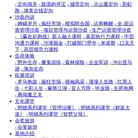
- 定向闯关
- 鼓浪屿寻宝
- 城市定向
- 古山重定向
- 彩虹
跑
- 埭美古镇定向
沙盘内训
- 峥嵘岁月
- 疯狂市场
- 模拟联合国
- 运筹帷幄
- 全-面运
营管理沙盘
- 项目管理与运营沙盘
- 生产运营管理沙盘
- 《赢在起跑线》新人融入课程
- 基层执行力课程
- 中层
沟通力课程
- 沙漠掘金
- 打破部门壁垒
- 米诺斯
- 口戈天
下
- 高层领导力课程
生存体验
- 野外生存
- 魔鬼训练
- 森林探险
- 企业军训
- 冲出亚马
逊
- 海岛生存
拓展培训
- 罗马炮架
- 疯狂市场
- 领袖风采
- 漫漫人生路
- 红黑人
生
- 七彩人生
- 麻将江湖
- 盲人方阵
- 毕业墙
- 生死电网
- 勇闯魔王关
文化课堂
- 明德系列课堂《管理治要》
- 明德系列课堂《财富大
道》
- 明德系列课堂《智慧父母》
会奖旅游
- 会奖旅游
基地介绍