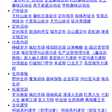
“童年时光”运动会
企业趣味运动
社区趣味运动会
水上
趣味运动会
亲子家庭运动会
学校趣味运动会
户外徒步
天柱山徒步
徽杭古道徒步
定向闯关
前格村徒步
安溪志
闽徒步
十里蓝山徒步
天竺山徒步
徒步类团建
定向活动
定向闯关
鼓浪屿寻宝
城市定向
古山重定向
彩虹跑
埭美
古镇定向
沙盘内训
峥嵘岁月
疯狂市场
模拟联合国
运筹帷幄
全-面运营管理
沙盘
项目管理与运营沙盘
生产运营管理沙盘
《赢在起
跑线》新人融入课程
基层执行力课程
中层沟通力课程
沙漠掘金
打破部门壁垒
米诺斯
口戈天下
高层领导力课
程
生存体验
野外生存
魔鬼训练
森林探险
企业军训
冲出亚马逊
海岛
生存
拓展培训
罗马炮架
疯狂市场
领袖风采
漫漫人生路
红黑人生
七彩
人生
麻将江湖
盲人方阵
毕业墙
生死电网
勇闯魔王关
文化课堂
明德系列课堂《管理治要》
明德系列课堂《财富大道》