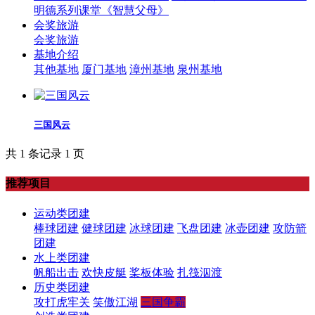
明德系列课堂《智慧父母》
会奖旅游
会奖旅游
基地介绍
其他基地
厦门基地
漳州基地
泉州基地
三国风云
共 1 条记录 1 页
推荐项目
运动类团建
棒球团建
健球团建
冰球团建
飞盘团建
冰壶团建
攻防箭
团建
水上类团建
帆船出击
欢快皮艇
桨板体验
扎筏泅渡
历史类团建
攻打虎牢关
笑傲江湖
三国争霸