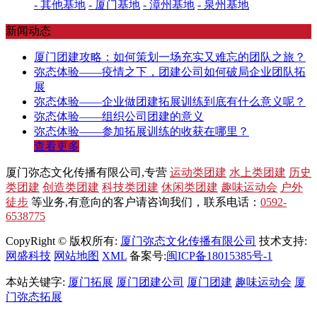
- 其他基地
- 厦门基地
- 漳州基地
- 泉州基地
新闻动态
厦门团建攻略：如何策划一场充实又难忘的团队之旅？
弥态体验——疫情之下，团建公司如何破局企业团队拓
展
弥态体验——企业做团建拓展训练到底有什么意义呢？
弥态体验——组织公司团建的意义
弥态体验——参加拓展训练的收获在哪里？
查看更多
厦门弥态文化传播有限公司,专营
运动类团建
水上类团建
历史
类团建
创造类团建
科技类团建
休闲类团建
趣味运动会
户外
徒步
等业务,有意向的客户请咨询我们，联系电话：
0592-
6538775
CopyRight © 版权所有:
厦门弥态文化传播有限公司
技术支持:
网盛科技
网站地图
XML
备案号:
闽ICP备18015385号-1
本站关键字:
厦门拓展
厦门团建公司
厦门团建
趣味运动会
厦
门弥态拓展