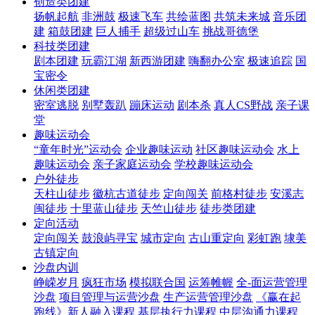
创造类团建
扬帆起航
非洲鼓
极速飞车
共绘蓝图
共筑未来城
音乐团
建
箱鼓团建
巨人捕手
超级过山车
挑战哥德堡
科技类团建
剧本团建
玩霸江湖
新西游团建
嗨翻办公室
极速追踪
国
宝密令
休闲类团建
密室逃脱
别墅轰趴
蹦床运动
剧本杀
真人CS野战
亲子课
堂
趣味运动会
“童年时光”运动会
企业趣味运动
社区趣味运动会
水上
趣味运动会
亲子家庭运动会
学校趣味运动会
户外徒步
天柱山徒步
徽杭古道徒步
定向闯关
前格村徒步
安溪志
闽徒步
十里蓝山徒步
天竺山徒步
徒步类团建
定向活动
定向闯关
鼓浪屿寻宝
城市定向
古山重定向
彩虹跑
埭美
古镇定向
沙盘内训
峥嵘岁月
疯狂市场
模拟联合国
运筹帷幄
全-面运营管理
沙盘
项目管理与运营沙盘
生产运营管理沙盘
《赢在起
跑线》新人融入课程
基层执行力课程
中层沟通力课程