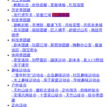
- 帆船出击
- 欢快皮艇
- 桨板体验
- 扎筏泅渡
历史类团建
- 攻打虎牢关
- 笑傲江湖
- 三国争霸
创造类团建
- 扬帆起航
- 非洲鼓
- 极速飞车
- 共绘蓝图
- 共筑未来城
- 音乐团建
- 箱鼓团建
- 巨人捕手
- 超级过山车
- 挑战哥
德堡
科技类团建
- 剧本团建
- 玩霸江湖
- 新西游团建
- 嗨翻办公室
- 极速
追踪
- 国宝密令
休闲类团建
- 密室逃脱
- 别墅轰趴
- 蹦床运动
- 剧本杀
- 真人CS野战
- 亲子课堂
趣味运动会
- “童年时光”运动会
- 企业趣味运动
- 社区趣味运动会
- 水上趣味运动会
- 亲子家庭运动会
- 学校趣味运动会
户外徒步
- 天柱山徒步
- 徽杭古道徒步
- 定向闯关
- 前格村徒步
- 安溪志闽徒步
- 十里蓝山徒步
- 天竺山徒步
- 徒步类团
建
定向活动