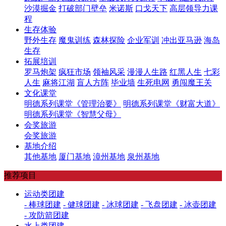
沙漠掘金
打破部门壁垒
米诺斯
口戈天下
高层领导力课
程
生存体验
野外生存
魔鬼训练
森林探险
企业军训
冲出亚马逊
海岛
生存
拓展培训
罗马炮架
疯狂市场
领袖风采
漫漫人生路
红黑人生
七彩
人生
麻将江湖
盲人方阵
毕业墙
生死电网
勇闯魔王关
文化课堂
明德系列课堂《管理治要》
明德系列课堂《财富大道》
明德系列课堂《智慧父母》
会奖旅游
会奖旅游
基地介绍
其他基地
厦门基地
漳州基地
泉州基地
推荐项目
运动类团建
- 棒球团建
- 健球团建
- 冰球团建
- 飞盘团建
- 冰壶团建
- 攻防箭团建
水上类团建