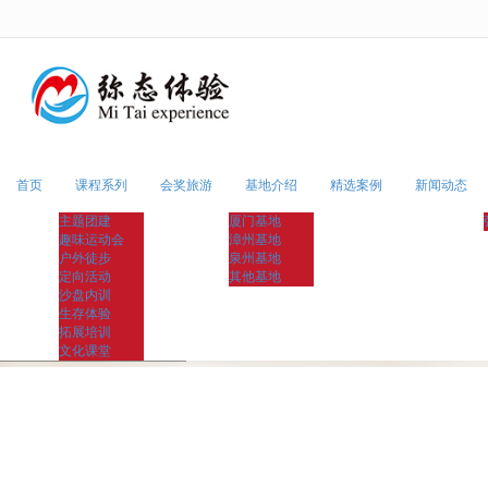
很遗憾，因您的浏览器版本过低导致
首页
课程系列
会奖旅游
基地介绍
精选案例
新闻动态
主题团建
厦门基地
趣味运动会
漳州基地
户外徒步
泉州基地
定向活动
其他基地
沙盘内训
生存体验
拓展培训
文化课堂