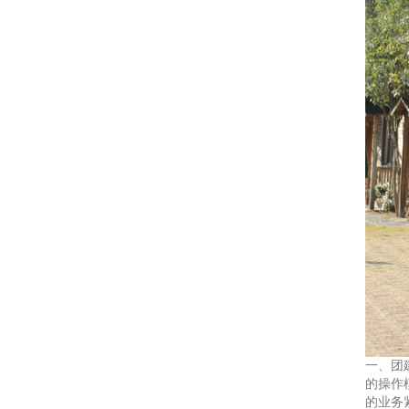
一、团
的操作
的业务