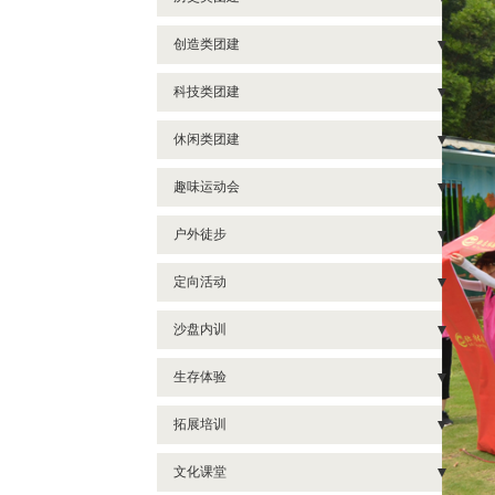
- 冰球团建
- 欢快皮艇
- 攻打虎牢关
创造类团建
- 飞盘团建
- 桨板体验
- 笑傲江湖
- 扬帆起航
科技类团建
- 冰壶团建
- 扎筏泅渡
- 三国争霸
- 非洲鼓
- 剧本团建
- 攻防箭团建
休闲类团建
- 极速飞车
- 玩霸江湖
- 密室逃脱
趣味运动会
- 共绘蓝图
- 新西游团建
- 别墅轰趴
- “童年时光”运动会
户外徒步
- 共筑未来城
- 嗨翻办公室
- 蹦床运动
- 企业趣味运动
- 天柱山徒步
- 音乐团建
定向活动
- 极速追踪
- 剧本杀
- 社区趣味运动会
- 徽杭古道徒步
- 箱鼓团建
- 定向闯关
- 国宝密令
沙盘内训
- 真人CS野战
- 水上趣味运动会
- 定向闯关
- 巨人捕手
- 鼓浪屿寻宝
- 峥嵘岁月
- 亲子课堂
生存体验
- 亲子家庭运动会
- 前格村徒步
- 超级过山车
- 城市定向
- 疯狂市场
- 野外生存
- 学校趣味运动会
拓展培训
- 安溪志闽徒步
- 挑战哥德堡
- 古山重定向
- 模拟联合国
- 魔鬼训练
- 罗马炮架
- 十里蓝山徒步
文化课堂
- 彩虹跑
- 运筹帷幄
- 森林探险