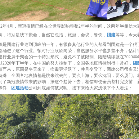
022年4月，新冠疫情已经在全世界影响整整2年半的时间，这两年半相信
响，特别是线下聚会，当然它包括，旅游，会议，餐饮，
团建
等等，今天
年算是团建行业达到
顶峰
的一年，有很多其他行业的人都看到团建是一个很
都涌进了这个行业。顿时行业欣欣向荣，当然服务水平也参差不齐，估计
建行业属于聚会的一个特别形式，避免不了被限制。陆陆续续就在2020
过2020年下半年，在中国的努力控制下，全国各地疫情控制得非常好，
团
卷而来，原因是冬天来了，病毒更活跃了，并且变异了，团建公司很多又没
特殊，全国各地疫情都是跳来跳去的，要么上海，要么沈阳，要么厦门。就这
到了新冠疫情带来的影响，按这个趋势下去，相信即使全员都打完疫苗，
事件，
团建活动
公司到底如何破局呢，接下来给大家浅谈下个人看法：