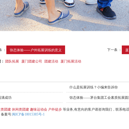
条 ：
下一条 ：
弥态体验——户外拓展训练的意义
厦
词：
团队拓展
厦门团建公司
团建活动
厦门拓展活动
什么是拓展训练？小编来告诉你
圆满成功
弥态体验——茅台集团工会素质拓展圆
技类团建
休闲类团建
趣味运动会
户外徒步
等业务,有意向的客户请咨询我们，联系电
备案号:
闽ICP备18015385号-1