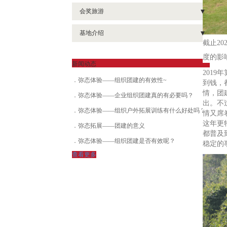
- 疯狂市场
- 天竺山徒步
- 明德系列课堂《管理治要》
- 埭美古镇定向
会奖旅游
- 全-面运营管理沙盘
- 企业军训
- 领袖风采
- 徒步类团建
- 明德系列课堂《财富大道》
- 会奖旅游
- 项目管理与运营沙盘
基地介绍
- 冲出亚马逊
- 漫漫人生路
- 明德系列课堂《智慧父母》
截止2
- 生产运营管理沙盘
- 其他基地
- 海岛生存
- 红黑人生
度的影
新闻动态
- 《赢在起跑线》新人融入课程
- 厦门基地
2019
- 七彩人生
弥态体验——组织团建的有效性~
到钱，
- 基层执行力课程
- 漳州基地
- 麻将江湖
情，团
弥态体验——企业组织团建真的有必要吗？
- 中层沟通力课程
出。不
- 泉州基地
- 盲人方阵
弥态体验——组织户外拓展训练有什么好处吗？
情又席
- 沙漠掘金
这年更
弥态拓展——团建的意义
- 毕业墙
都普及
- 打破部门壁垒
弥态体验——组织团建是否有效呢？
稳定的
- 生死电网
查看更多
- 米诺斯
- 勇闯魔王关
- 口戈天下
- 高层领导力课程