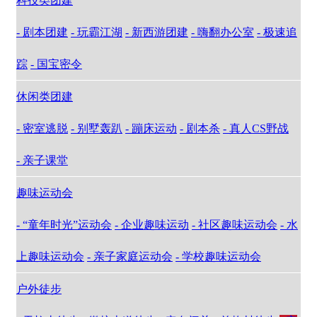
科技类团建
- 剧本团建
- 玩霸江湖
- 新西游团建
- 嗨翻办公室
- 极速追
踪
- 国宝密令
休闲类团建
- 密室逃脱
- 别墅轰趴
- 蹦床运动
- 剧本杀
- 真人CS野战
- 亲子课堂
趣味运动会
- “童年时光”运动会
- 企业趣味运动
- 社区趣味运动会
- 水
上趣味运动会
- 亲子家庭运动会
- 学校趣味运动会
户外徒步