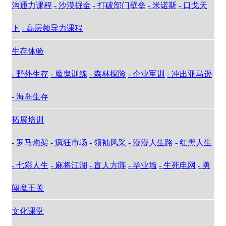
沟通力课程
- 沙漠掘金
- 打破部门壁垒
- 米诺斯
- 口戈天
下
- 高层领导力课程
生存体验
- 野外生存
- 魔鬼训练
- 森林探险
- 企业军训
- 冲出亚马逊
- 海岛生存
拓展培训
- 罗马炮架
- 疯狂市场
- 领袖风采
- 漫漫人生路
- 红黑人生
- 七彩人生
- 麻将江湖
- 盲人方阵
- 毕业墙
- 生死电网
- 勇
闯魔王关
文化课堂