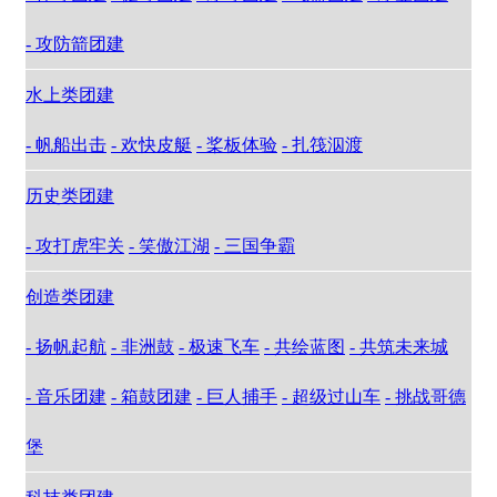
- 攻防箭团建
水上类团建
- 帆船出击
- 欢快皮艇
- 桨板体验
- 扎筏泅渡
历史类团建
- 攻打虎牢关
- 笑傲江湖
- 三国争霸
创造类团建
- 扬帆起航
- 非洲鼓
- 极速飞车
- 共绘蓝图
- 共筑未来城
- 音乐团建
- 箱鼓团建
- 巨人捕手
- 超级过山车
- 挑战哥德
堡