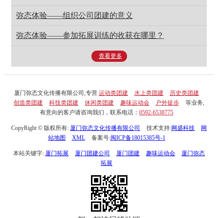
弥态体验——组织公司团建的意义
弥态体验——参加拓展训练的收获在哪里？
查看更多
厦门弥态文化传播有限公司,专营
运动类团建
水上类团建
历史类团建
创造类团建
科技类团建
休闲类团建
趣味运动会
户外徒步
等业务,
有意向的客户请咨询我们，联系电话：
0592-6538775
CopyRight © 版权所有:
厦门弥态文化传播有限公司
技术支持:
网盛科技
网
站地图
XML
备案号:
闽ICP备18015385号-1
本站关键字:
厦门拓展
厦门团建公司
厦门团建
趣味运动会
厦门弥态
拓展