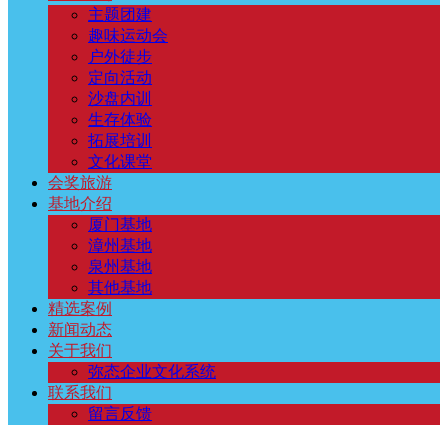
主题团建
页
程
奖
地
选
闻
于
系
趣味运动会
户外徒步
定向活动
系
旅
介
案
动
我
我
沙盘内训
生存体验
列
游
绍
例
态
们
们
拓展培训
文化课堂
会奖旅游
基地介绍
厦门基地
漳州基地
泉州基地
其他基地
精选案例
新闻动态
关于我们
弥态企业文化系统
联系我们
留言反馈