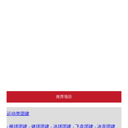
明德系列课堂《智慧父母》
会奖旅游
基地介绍
其他基地
厦门基地
漳州基地
泉州基地
推荐项目
运动类团建
- 棒球团建
- 健球团建
- 冰球团建
- 飞盘团建
- 冰壶团建