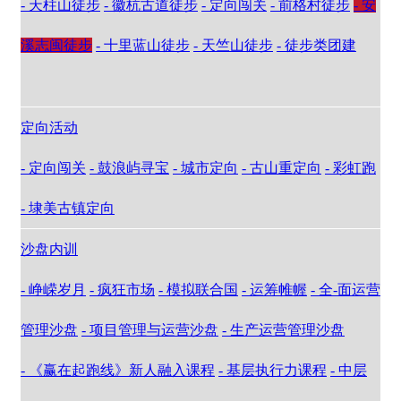
- 天柱山徒步
- 徽杭古道徒步
- 定向闯关
- 前格村徒步
- 安
溪志闽徒步
- 十里蓝山徒步
- 天竺山徒步
- 徒步类团建
定向活动
- 定向闯关
- 鼓浪屿寻宝
- 城市定向
- 古山重定向
- 彩虹跑
- 埭美古镇定向
沙盘内训
- 峥嵘岁月
- 疯狂市场
- 模拟联合国
- 运筹帷幄
- 全-面运营
管理沙盘
- 项目管理与运营沙盘
- 生产运营管理沙盘
- 《赢在起跑线》新人融入课程
- 基层执行力课程
- 中层