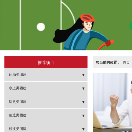
推荐项目
您当前的位置：
首页
运动类团建
- 棒球团建
水上类团建
- 健球团建
- 帆船出击
历史类团建
- 冰球团建
- 欢快皮艇
- 攻打虎牢关
创造类团建
- 飞盘团建
- 桨板体验
- 笑傲江湖
- 扬帆起航
科技类团建