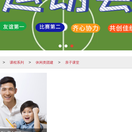
课程系列
休闲类团建
亲子课堂
>
>
>