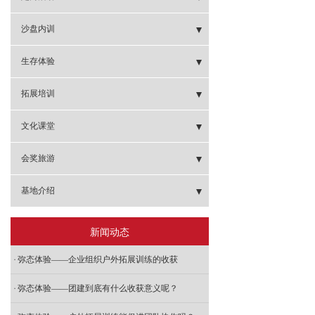
- 社区趣味运动会
- 徽杭古道徒步
- 定向闯关
沙盘内训
- 水上趣味运动会
- 定向闯关
- 鼓浪屿寻宝
- 峥嵘岁月
生存体验
- 亲子家庭运动会
- 前格村徒步
- 城市定向
- 疯狂市场
- 野外生存
拓展培训
- 学校趣味运动会
- 安溪志闽徒步
- 古山重定向
- 模拟联合国
- 魔鬼训练
- 罗马炮架
文化课堂
- 十里蓝山徒步
- 彩虹跑
- 运筹帷幄
- 森林探险
- 疯狂市场
- 明德系列课堂《管理治要》
会奖旅游
- 天竺山徒步
- 埭美古镇定向
- 全-面运营管理沙盘
- 企业军训
- 领袖风采
- 明德系列课堂《财富大道》
- 会奖旅游
基地介绍
- 徒步类团建
- 项目管理与运营沙盘
- 冲出亚马逊
- 漫漫人生路
- 明德系列课堂《智慧父母》
- 其他基地
新闻动态
- 生产运营管理沙盘
- 海岛生存
- 红黑人生
- 厦门基地
弥态体验——企业组织户外拓展训练的收获
- 《赢在起跑线》新人融入课程
- 七彩人生
- 漳州基地
弥态体验——团建到底有什么收获意义呢？
- 基层执行力课程