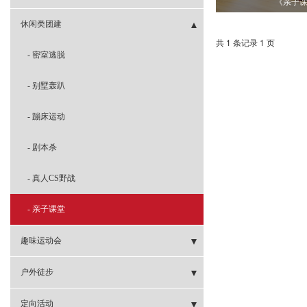
《亲子
- 冰壶团建
- 扎筏泅渡
- 三国争霸
- 非洲鼓
- 剧本团建
休闲类团建
共 1 条记录 1 页
- 攻防箭团建
- 极速飞车
- 玩霸江湖
- 密室逃脱
- 共绘蓝图
- 新西游团建
- 别墅轰趴
- 共筑未来城
- 嗨翻办公室
- 蹦床运动
- 音乐团建
- 极速追踪
- 剧本杀
- 箱鼓团建
- 国宝密令
- 真人CS野战
- 巨人捕手
- 亲子课堂
- 超级过山车
趣味运动会
- 挑战哥德堡
- “童年时光”运动会
户外徒步
- 企业趣味运动
- 天柱山徒步
定向活动