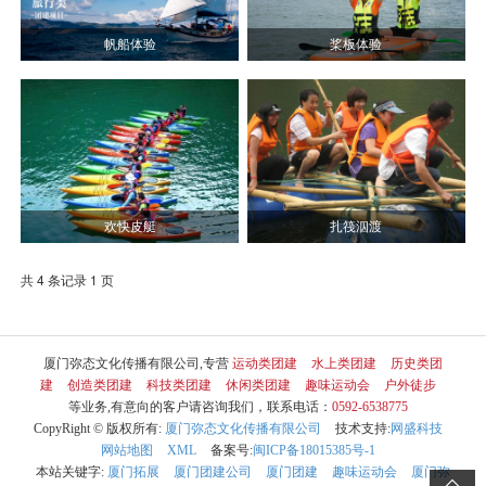
帆船体验
桨板体验
欢快皮艇
扎筏泅渡
共 4 条记录 1 页
厦门弥态文化传播有限公司,专营
运动类团建
水上类团建
历史类团
建
创造类团建
科技类团建
休闲类团建
趣味运动会
户外徒步
等业务,有意向的客户请咨询我们，联系电话：
0592-6538775
CopyRight © 版权所有:
厦门弥态文化传播有限公司
技术支持:
网盛科技
网站地图
XML
备案号:
闽ICP备18015385号-1
本站关键字:
厦门拓展
厦门团建公司
厦门团建
趣味运动会
厦门弥