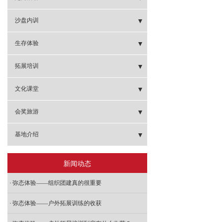
- 徽杭古道徒步
- 定向闯关
沙盘内训
- 定向闯关
- 鼓浪屿寻宝
- 峥嵘岁月
生存体验
- 前格村徒步
- 城市定向
- 疯狂市场
- 野外生存
拓展培训
- 安溪志闽徒步
- 古山重定向
- 模拟联合国
- 魔鬼训练
- 罗马炮架
文化课堂
- 十里蓝山徒步
- 彩虹跑
- 运筹帷幄
- 森林探险
- 疯狂市场
- 明德系列课堂《管理治要》
会奖旅游
- 天竺山徒步
- 埭美古镇定向
- 全-面运营管理沙盘
- 企业军训
- 领袖风采
- 明德系列课堂《财富大道》
- 会奖旅游
基地介绍
- 徒步类团建
- 项目管理与运营沙盘
- 冲出亚马逊
- 漫漫人生路
- 明德系列课堂《智慧父母》
- 其他基地
新闻动态
- 生产运营管理沙盘
- 海岛生存
- 红黑人生
- 厦门基地
弥态体验——组织团建真的很重要
- 《赢在起跑线》新人融入课程
- 七彩人生
- 漳州基地
弥态体验——户外拓展训练的收获
- 基层执行力课程