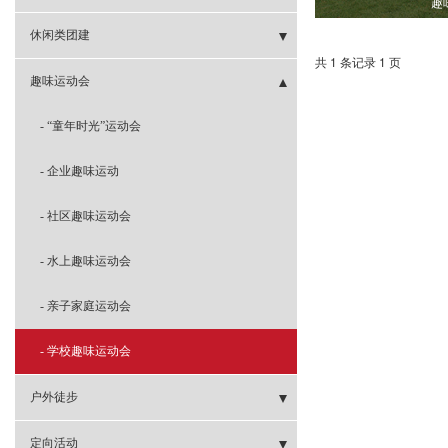
趣
- 冰壶团建
- 扎筏泅渡
- 三国争霸
- 非洲鼓
- 剧本团建
休闲类团建
共 1 条记录 1 页
- 攻防箭团建
- 极速飞车
- 玩霸江湖
- 密室逃脱
趣味运动会
- 共绘蓝图
- 新西游团建
- 别墅轰趴
- “童年时光”运动会
- 共筑未来城
- 嗨翻办公室
- 蹦床运动
- 企业趣味运动
- 音乐团建
- 极速追踪
- 剧本杀
- 社区趣味运动会
- 箱鼓团建
- 国宝密令
- 真人CS野战
- 水上趣味运动会
- 巨人捕手
- 亲子课堂
- 亲子家庭运动会
- 超级过山车
- 学校趣味运动会
- 挑战哥德堡
户外徒步
- 天柱山徒步
定向活动