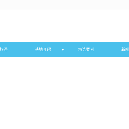
无法获得最佳浏览体验，推荐下载安装谷歌浏览器！
旅游
基地介绍
精选案例
新