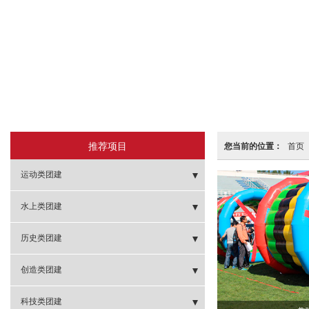
推荐项目
您当前的位置：
首页
运动类团建
- 棒球团建
水上类团建
- 健球团建
- 帆船出击
历史类团建
- 冰球团建
- 欢快皮艇
- 攻打虎牢关
创造类团建
- 飞盘团建
- 桨板体验
- 笑傲江湖
- 扬帆起航
科技类团建