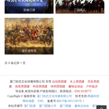
笑傲江湖
三国风云
攻打虎牢关
共 3 条记录 1 页
厦门弥态文化传播有限公司,专营
运动类团建
水上类团建
历史类团
建
创造类团建
科技类团建
休闲类团建
趣味运动会
户外徒步
等业务,有意向的客户请咨询我们，联系电话：
0592-6538775
CopyRight © 版权所有:
厦门弥态文化传播有限公司
技术支持:
网盛科技
网站地图
XML
备案号:
闽ICP备18015385号-1
本站关键字:
厦门拓展
厦门团建公司
厦门团建
趣味运动会
厦门弥