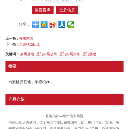
留言咨询
更多信息
分享：
上一条：
安溪志闽
下一条：
泉州联益山庄
关键词：
泉州基地
厦门拓展公司
厦门拓展训练
厦门团建
摘要
南安桃源基地，车程约2H。
产品介绍
基地推荐—泉州南安桃源
桃源山庄训练基地，位于南安市东田镇桃园村，处于厦门同安、安溪、南
安三城围合的金山角区域，距泉州48公里，厦门岛内49公里，交通便利的